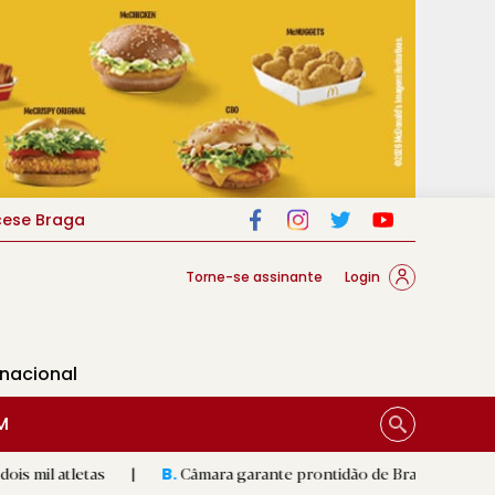
cese Braga
Torne-se assinante
Login
rnacional
M
tas
|
Câmara garante prontidão de Braga no resgate animal
B.