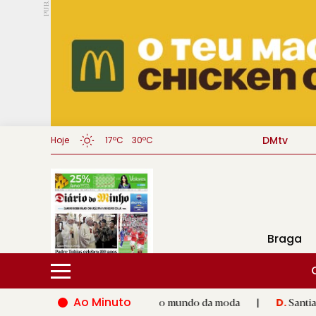
PUB.
DMtv
Hoje
17ºC
30ºC
Braga
Ao Minuto
o talento e à inovação do mundo da moda
|
Santiago de Compos
D.