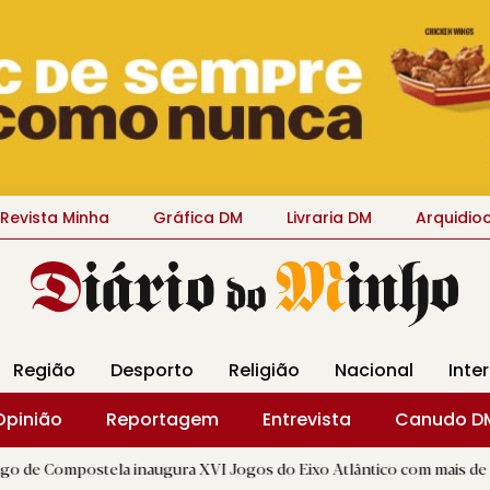
Revista Minha
Gráfica DM
Livraria DM
Arquidio
Região
Desporto
Religião
Nacional
Inte
Opinião
Reportagem
Entrevista
Canudo D
tela inaugura XVI Jogos do Eixo Atlântico com mais de dois mil atle