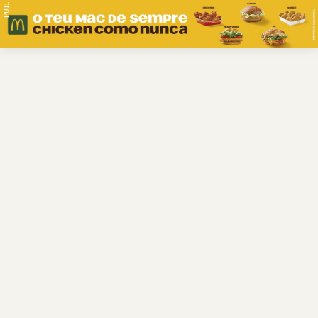
PUB.
Braga
Região
Desporto
Religião
Nacional
Internacional