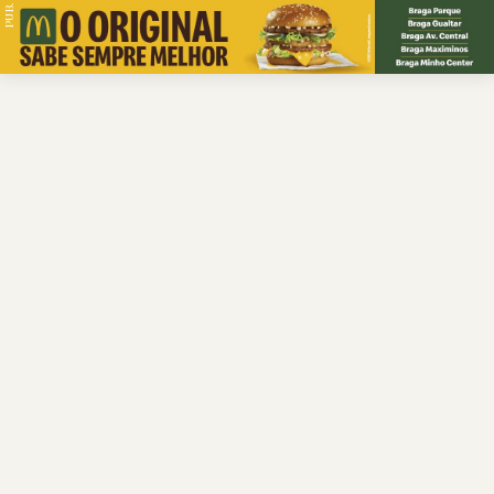
PUB.
Braga
Região
Desporto
Religião
Nacional
Internacional