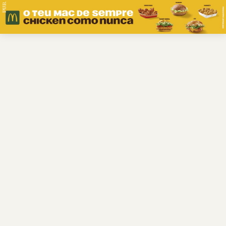
PUB.
Braga
Região
Desporto
Religião
Nacional
Internacional