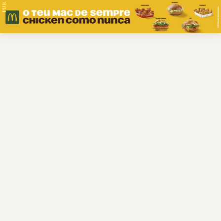
PUB.
Braga
Região
Desporto
Religião
Nacional
Internacional