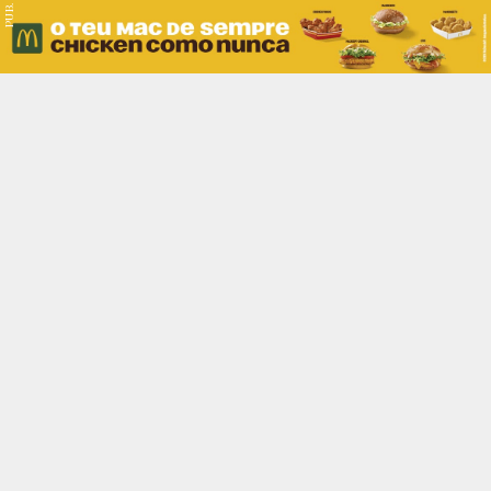
PUB.
Braga
Região
Desporto
Religião
Nacional
Internacional