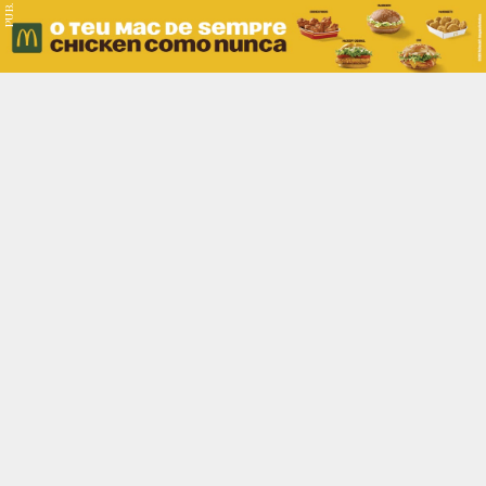
PUB.
Braga
Região
Desporto
Religião
Nacional
Internacional