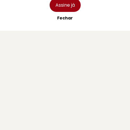
Assine já
Fechar
D.
SC Braga reforça equipa de futsal com
ala argentino
2 agosto 2026