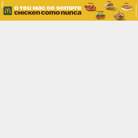
PUB.
Braga
Região
Desporto
Religião
Nacional
Internacional