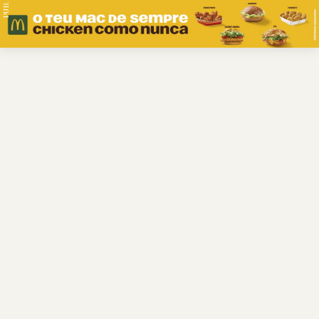
PUB.
Braga
Região
Desporto
Religião
Nacional
Internacional