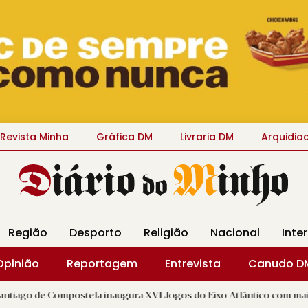
Revista Minha
Gráfica DM
Livraria DM
Arquidio
Região
Desporto
Religião
Nacional
Inte
Opinião
Reportagem
Entrevista
Canudo D
ompostela inaugura XVI Jogos do Eixo Atlântico com mais de dois mil 