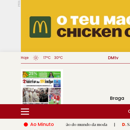
PUB.
DMtv
Hoje
17ºC
30ºC
Braga
Ao Minuto
co ao talento e à inovação do mundo da moda
|
Santiago de C
D.