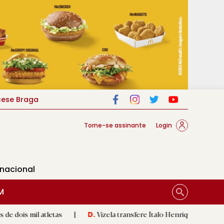
cese Braga
Torne-se assinante
Login
rnacional
M
atletas
|
Vizela transfere Ítalo Henrique para o Zorya Luhan
D.