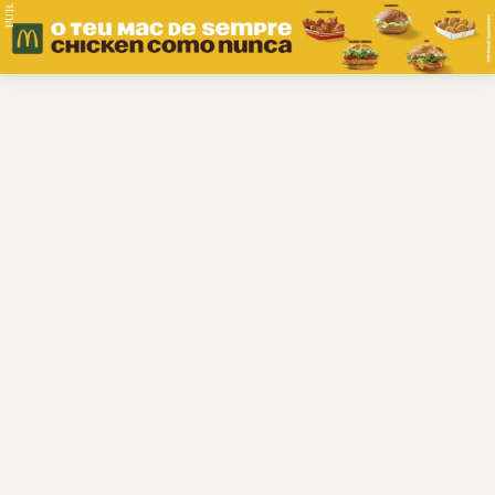
PUB.
Braga
Região
Desporto
Religião
Nacional
Internacional