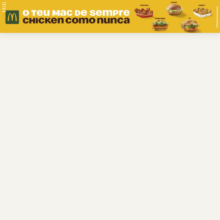
PUB.
Braga
Região
Desporto
Religião
Nacional
Internacional