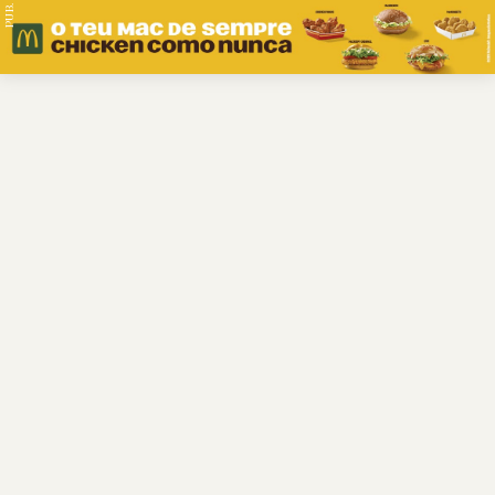
PUB.
Braga
Região
Desporto
Religião
Nacional
Internacional