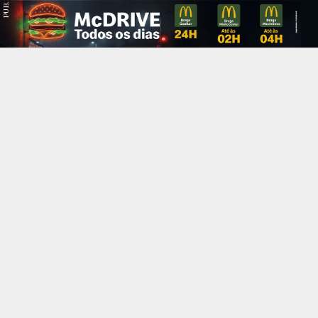
PUB.
Braga
Região
Desporto
Religião
Nacional
Internacional