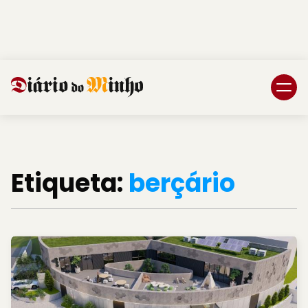
Login
Subscreva DM
Etiqueta:
berçário