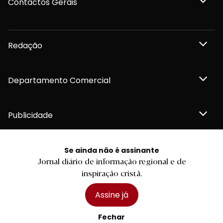
Contactos Gerais
Redação
Departamento Comercial
Publicidade
Se ainda não é assinante
Jornal diário de informação regional e de
Privacidade e Cookies
inspiração cristã.
Termos e Condições
Declaração de compromisso FSC®
Política de Confidencialidade
Assine já
Editar Cookies
for tomorrow by
LKCOM
2026 Diário do Minho, Lda. © Todos os direitos reservados
Fechar