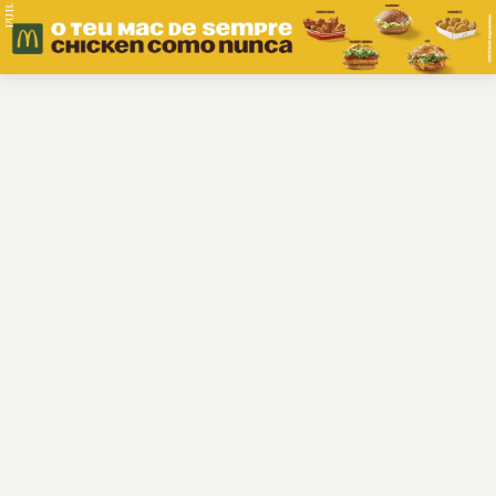
PUB.
Braga
Região
Desporto
Religião
Nacional
Internacional