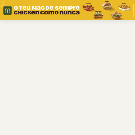
PUB.
Braga
Região
Desporto
Religião
Nacional
Internacional