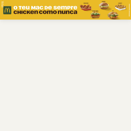
PUB.
Braga
Região
Desporto
Religião
Nacional
Internacional