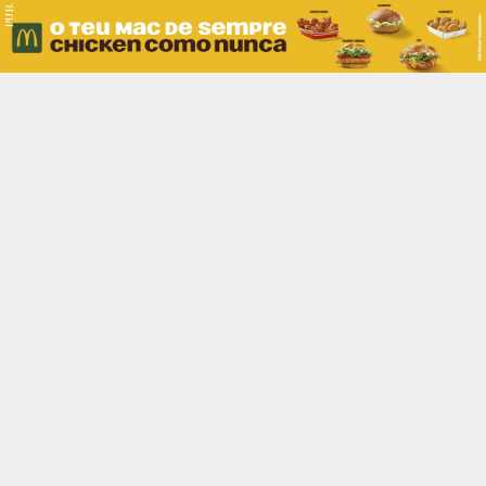
PUB.
Braga
Região
Desporto
Religião
Nacional
Internacional