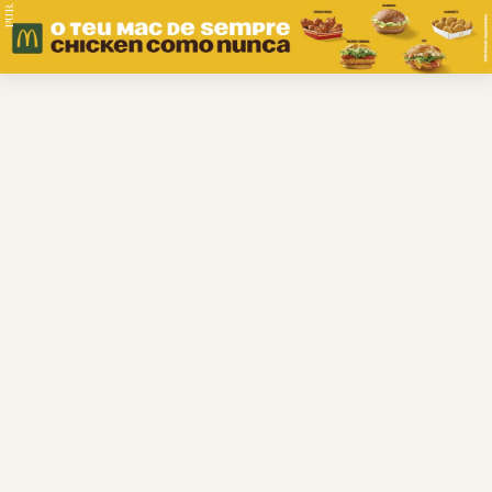
PUB.
Braga
Região
Desporto
Religião
Nacional
Internacional