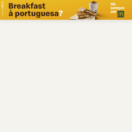
PUB.
Braga
Região
Desporto
Religião
Nacional
Internacional