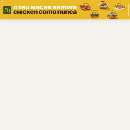
PUB.
Braga
Região
Desporto
Religião
Nacional
Internacional