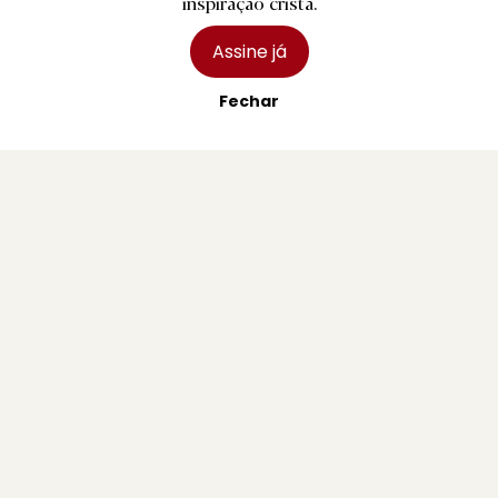
inspiração cristã.
Assine já
Fechar
B.
Bombeiros Voluntários de Braga entregam
novas divisas e capacetes
1 agosto 2026