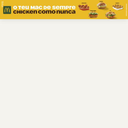
PUB.
Braga
Região
Desporto
Religião
Nacional
Internacional