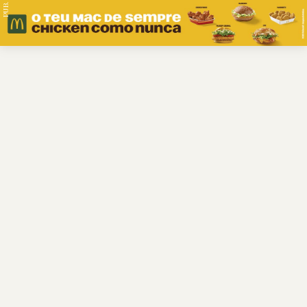
PUB.
Braga
Região
Desporto
Religião
Nacional
Internacional