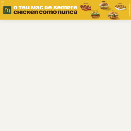
PUB.
Braga
Região
Desporto
Religião
Nacional
Internacional