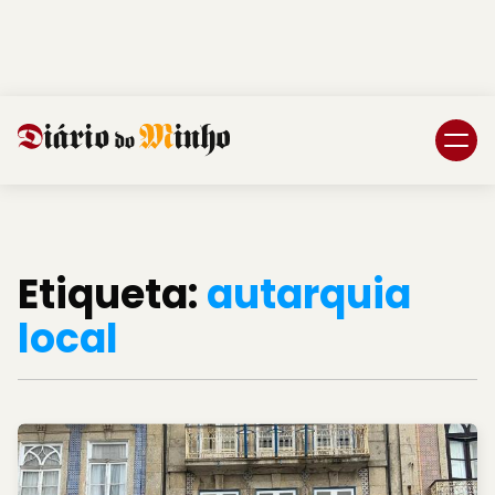
Login
Subscreva DM
Etiqueta:
autarquia
local