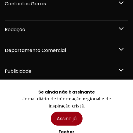
Contactos Gerais
Redação
Departamento Comercial
Publicidade
Se ainda não é assinante
Jornal diário de informação regional e de
Privacidade e Cookies
inspiração cristã.
Termos e Condições
Declaração de compromisso FSC®
Política de Confidencialidade
Assine já
Editar Cookies
for tomorrow by
LKCOM
2026 Diário do Minho, Lda. © Todos os direitos reservados
Fechar