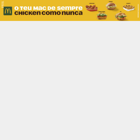
PUB.
Braga
Região
Desporto
Religião
Nacional
Internacional