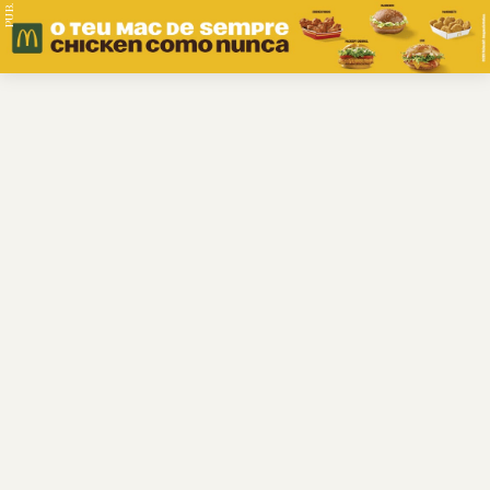
PUB.
Braga
Região
Desporto
Religião
Nacional
Internacional