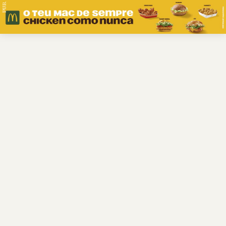
PUB.
Braga
Região
Desporto
Religião
Nacional
Internacional