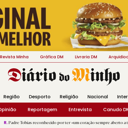
Revista Minha
Gráfica DM
Livraria DM
Arquidio
Região
Desporto
Religião
Nacional
Inte
Opinião
Reportagem
Entrevista
Canudo D
as reconhecido por ter «um coração sempre aberto a todos»
|
D