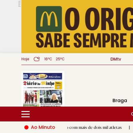
PUB.
DMtv
Hoje
16ºC
25ºC
Braga
Ao Minuto
 do Eixo Atlântico com mais de dois mil atletas
|
Padre Tobi
R.