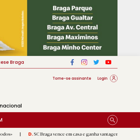
cese Braga
Torne-se assinante
Login
rnacional
M
SC Braga vence em casa e ganha vantagem na Liga Conferência
|
.