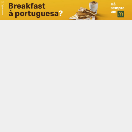
PUB.
Braga
Região
Desporto
Religião
Nacional
Internacional