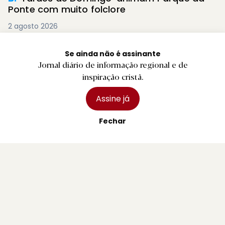
Ponte com muito folclore
2 agosto 2026
Se ainda não é assinante
Jornal diário de informação regional e de
inspiração cristã.
Assine já
Fechar
R.
Pedro Abrunhosa, Camané e Dillaz nas
Festas de Paredes Coura
2 agosto 2026