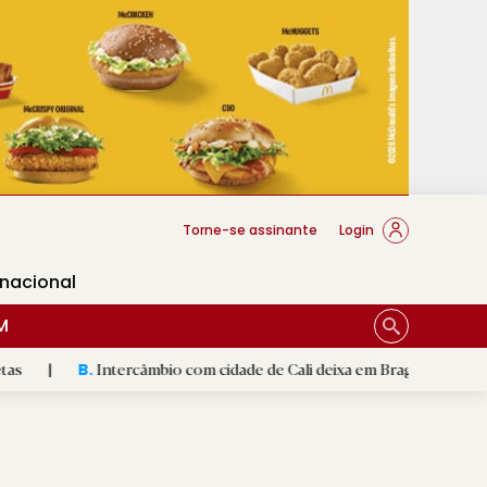
cese Braga
Torne-se assinante
Login
rnacional
M
Intercâmbio com cidade de Cali deixa em Braga mural artístico
|