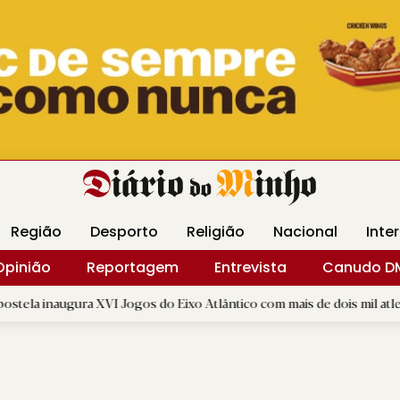
Revista Minha
Gráfica DM
Livraria DM
Arquidio
Região
Desporto
Religião
Nacional
Inte
Opinião
Reportagem
Entrevista
Canudo D
 XVI Jogos do Eixo Atlântico com mais de dois mil atletas
|
B.