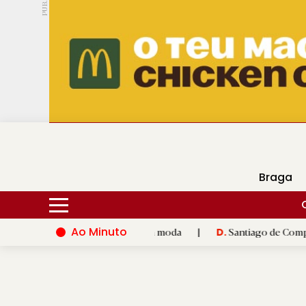
PUB.
DMtv
Hoje
16ºC
26ºC
Braga
Ao Minuto
 inovação do mundo da moda
|
Santiago de Compostela inaugura
D.