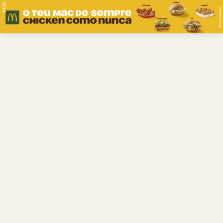
PUB.
Braga
Região
Desporto
Religião
Nacional
Internacional