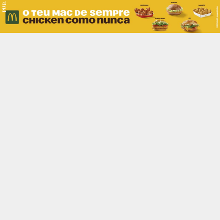
PUB.
Braga
Região
Desporto
Religião
Nacional
Internacional