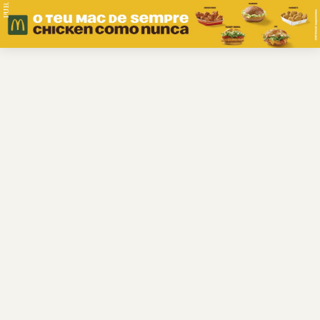
PUB.
Braga
Região
Desporto
Religião
Nacional
Internacional