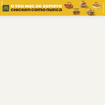
PUB.
Braga
Região
Desporto
Religião
Nacional
Internacional