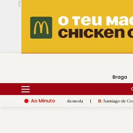
PUB.
DMtv
Hoje
18ºC
29ºC
Braga
Ao Minuto
 e à inovação do mundo da moda
|
Santiago de Compostela inau
D.