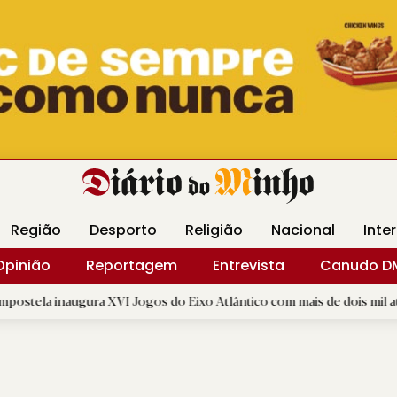
Revista Minha
Gráfica DM
Livraria DM
Arquidio
Região
Desporto
Religião
Nacional
Inte
Opinião
Reportagem
Entrevista
Canudo D
gura XVI Jogos do Eixo Atlântico com mais de dois mil atletas
|