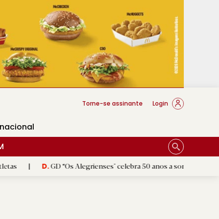
cese Braga
Torne-se assinante
Login
rnacional
M
GD “Os Alegrienses" celebra 50 anos a sonhar com «casa própria
D.