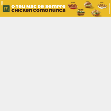
PUB.
Braga
Região
Desporto
Religião
Nacional
Internacional