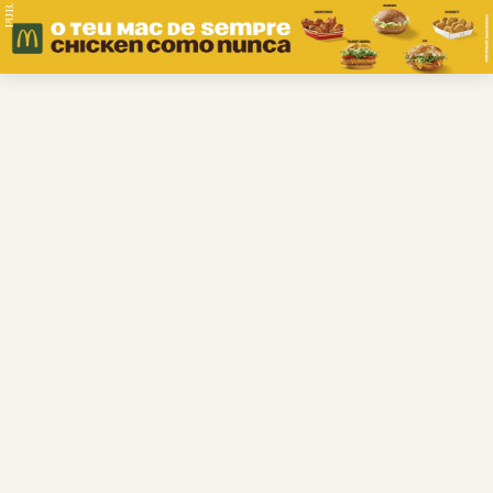
PUB.
Braga
Região
Desporto
Religião
Nacional
Internacional