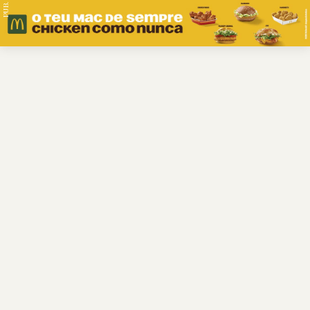
PUB.
Braga
Região
Desporto
Religião
Nacional
Internacional