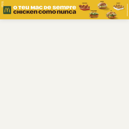
PUB.
Braga
Região
Desporto
Religião
Nacional
Internacional