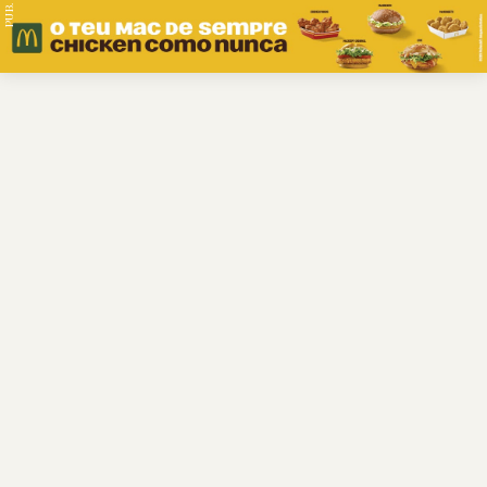
PUB.
Braga
Região
Desporto
Religião
Nacional
Internacional