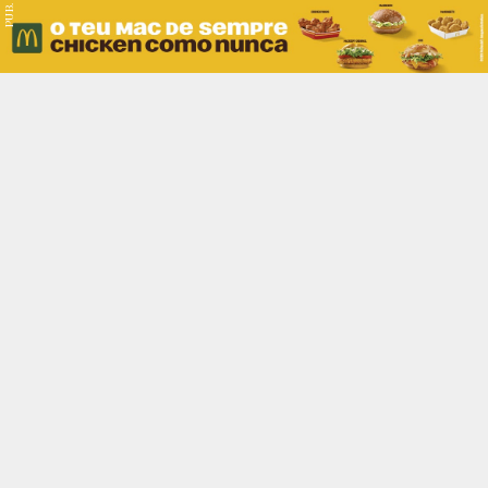
PUB.
Braga
Região
Desporto
Religião
Nacional
Internacional