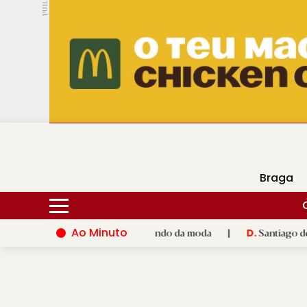
PUB.
DMtv
Hoje
15ºC
30ºC
Braga
Ao Minuto
alento e à inovação do mundo da moda
|
Santiago de Compostel
D.