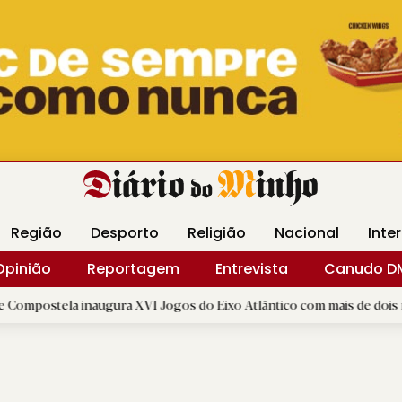
Revista Minha
Gráfica DM
Livraria DM
Arquidio
Região
Desporto
Religião
Nacional
Inte
Opinião
Reportagem
Entrevista
Canudo D
a inaugura XVI Jogos do Eixo Atlântico com mais de dois mil atletas