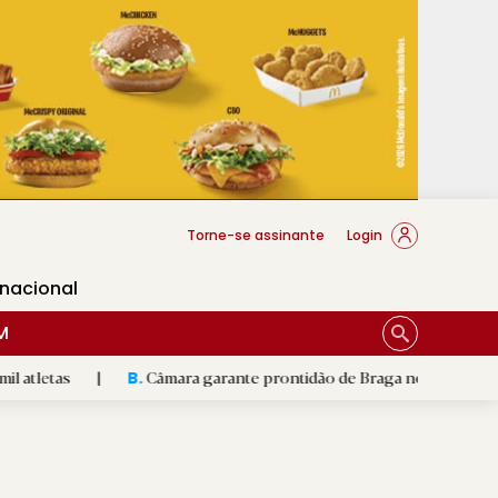
cese Braga
Torne-se assinante
Login
rnacional
M
|
Câmara garante prontidão de Braga no resgate animal
|
B.