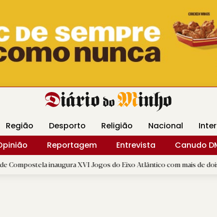
Revista Minha
Gráfica DM
Livraria DM
Arquidio
Região
Desporto
Religião
Nacional
Inte
Opinião
Reportagem
Entrevista
Canudo D
a inaugura XVI Jogos do Eixo Atlântico com mais de dois mil atletas