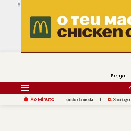
PUB.
DMtv
Hoje
17ºC
30ºC
Braga
Ao Minuto
alento e à inovação do mundo da moda
|
Santiago de Compostel
D.