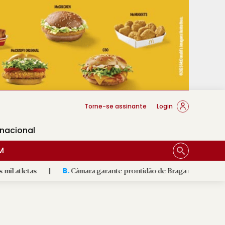
cese Braga
Torne-se assinante
Login
rnacional
M
|
Câmara garante prontidão de Braga no resgate animal
|
B.