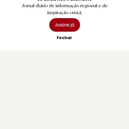
Jornal diário de informação regional e de
inspiração cristã.
Assine já
Fechar
B.
Bombeiros Voluntários de Braga entregam
novas divisas e capacetes
1 agosto 2026