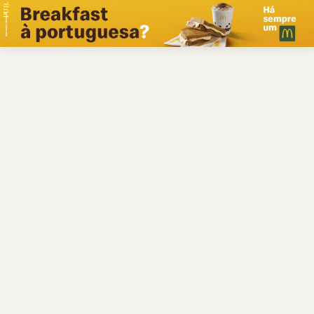
PUB.
Braga
Região
Desporto
Religião
Nacional
Internacional