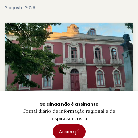
2 agosto 2026
R.
Pedro Abrunhosa, Camané e Dillaz nas
Se ainda não é assinante
Festas de Paredes Coura
Jornal diário de informação regional e de
inspiração cristã.
2 agosto 2026
Assine já