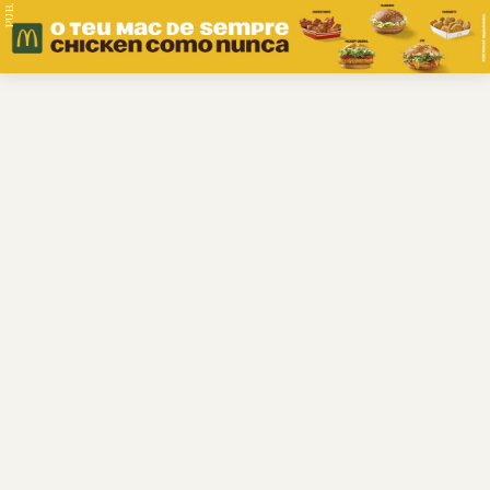
PUB.
Braga
Região
Desporto
Religião
Nacional
Internacional