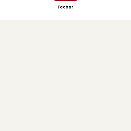
Fechar
Jornal diário de informação regional e de inspiração
cristã.