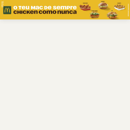
PUB.
Braga
Região
Desporto
Religião
Nacional
Internacional