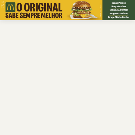
PUB.
Braga
Região
Desporto
Religião
Nacional
Internacional