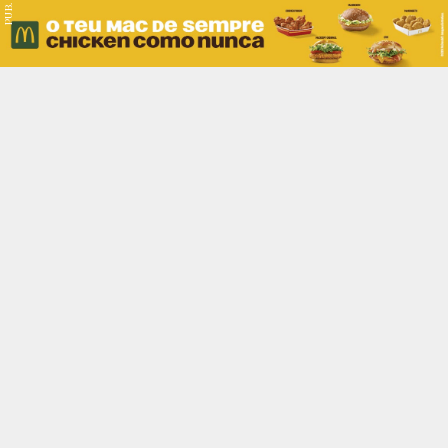
PUB.
Braga
Região
Desporto
Religião
Nacional
Internacional