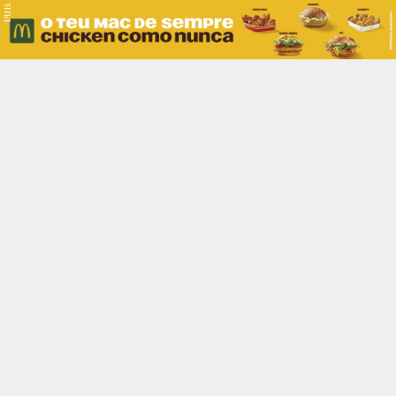
PUB.
Braga
Região
Desporto
Religião
Nacional
Internacional